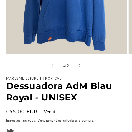
Obre
O
el
el
mitjà
mi
de
1
/
3
1
2
en
e
modal
m
MARESME LLIURE I TROPICAL
Dessuadora AdM Blau
Royal - UNISEX
Preu
€55,00 EUR
Venut
regular
Impostos inclosos.
L'enviament
es calcula a la compra.
Talla